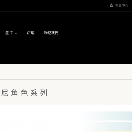
會員中心
產 品
店舖
聯絡我們
 尼 角 色 系 列