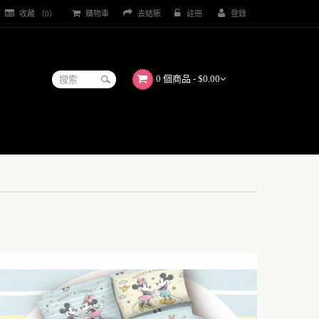
收藏 （0）
購物車
去結賬
註冊
登錄
0 個商品 - $0.00