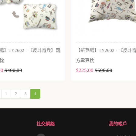
】TY2602 - 《反斗奇兵》兩
【新登場】TY2602 - 《反
加入購物車
加入購物車
枕
方雪豆枕
00
$400.00
$225.00
$500.00
1
2
3
4
社交網絡
我的帳戶