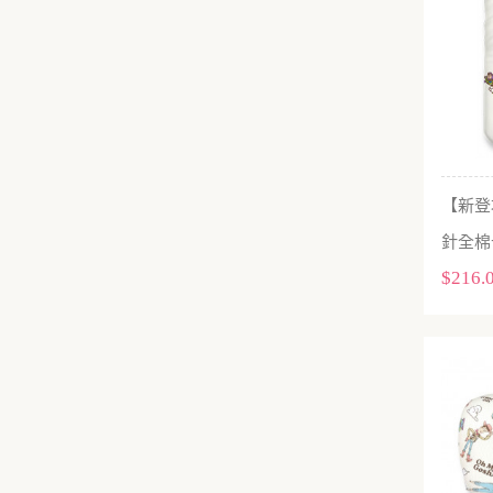
【新登場
針全棉
$216.