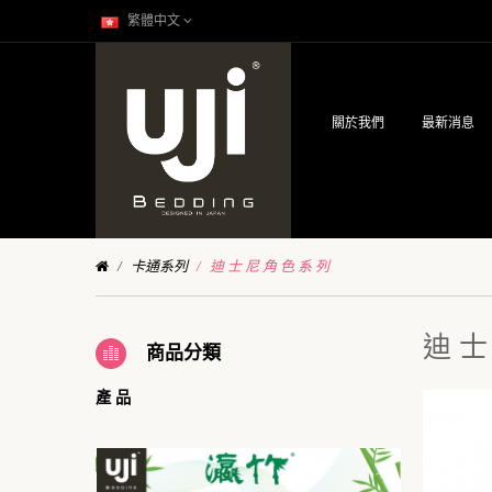
繁體中文
關於我們
最新消息
卡通系列
迪 士 尼 角 色 系 列
迪 士
商品分類
產 品