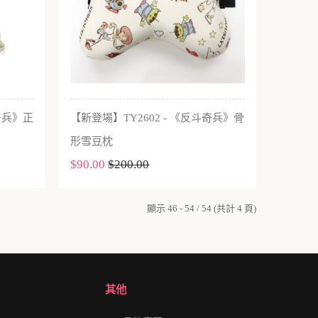
斗奇兵》正
【新登場】TY2602 - 《反斗奇兵》骨
加入購物車
形雪豆枕
$90.00
$200.00
顯示 46 - 54 / 54 (共計 4 頁)
其他