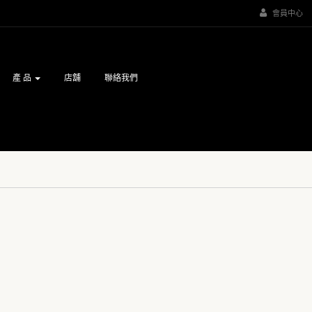
會員中心
產 品
店舖
聯絡我們