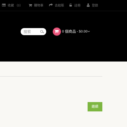
收藏 （0）
購物車
去結賬
註冊
登錄
0 個商品 - $0.00
繼續