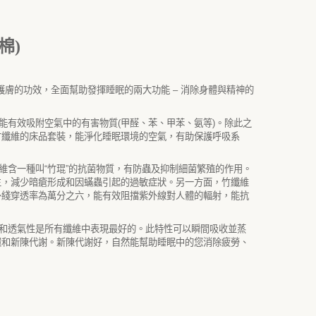
棉)
護膚的功效，全面幫助發揮睡眠的兩大功能
–
消除身體與精神的
能有效吸附空氣中的有害物質
(
甲醛、苯、甲苯、氨等
)
。除此之
竹纖維的床品套裝，能淨化睡眠環境的空氣，有助保護呼吸系
維含一種叫
“
竹琨
”
的抗菌物質，有防蟲及抑制細菌繁殖的作用。
生，減少暗瘡形成和因蟎蟲引起的過敏症狀。另一方面，竹纖維
外綫穿透率為萬分之六，能有效阻擋紫外線對人體的輻射，能抗
和透氣性是所有纖維中表現最好的。此特性可以瞬間吸收並蒸
環和新陳代謝。新陳代謝好，自然能幫助睡眠中的您消除疲勞、