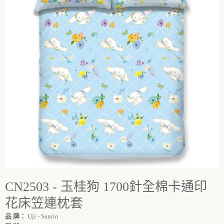
CN2503 - 玉桂狗 1700針全棉卡通印
花床笠連枕套
品 牌：
Uji - Sanrio