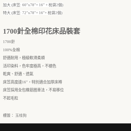
加大 (床笠: 60”x78”+ 16” + 枕袋2個)
特大 (床笠: 72”x78”+ 16”+ 枕袋2個)
1700
針全棉印花床品裝套
1700
針
100%全棉
舒適耐用，極級軟滑柔順
活印染料，色牢度極高，不褪色
乾爽、舒適、透氣
床笠高度達
16
”
，特別適合加厚床褥
床笠採用全包橡筋圈車法，不易移位
不起毛粒
標簽：
玉桂狗