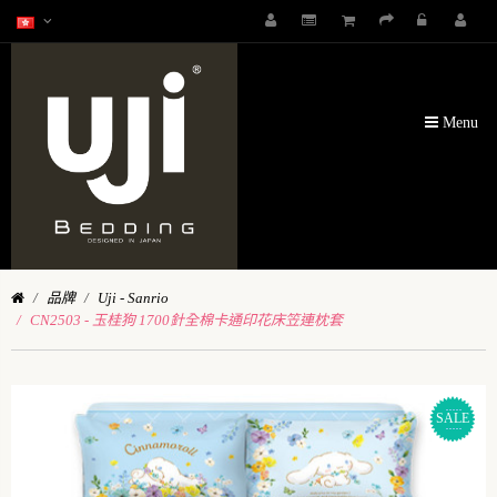
Menu
品牌
Uji - Sanrio
CN2503 - 玉桂狗 1700針全棉卡通印花床笠連枕套
SALE