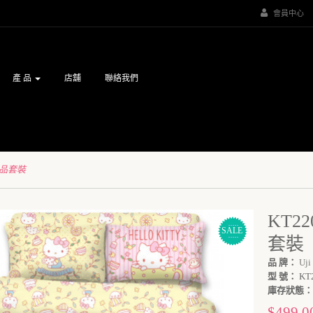
會員中心
產 品
店舖
聯絡我們
瀛竹床品套裝
KT22
SALE
套裝
品 牌：
Uji
型 號：
KT
庫存狀態：
$499.0