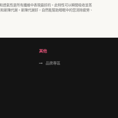
和透氣性是所有纖維中表現最好的。此特性可以瞬間吸收並蒸
環和新陳代謝。新陳代謝好，自然能幫助睡眠中的您消除疲勞、
其他
品牌專區