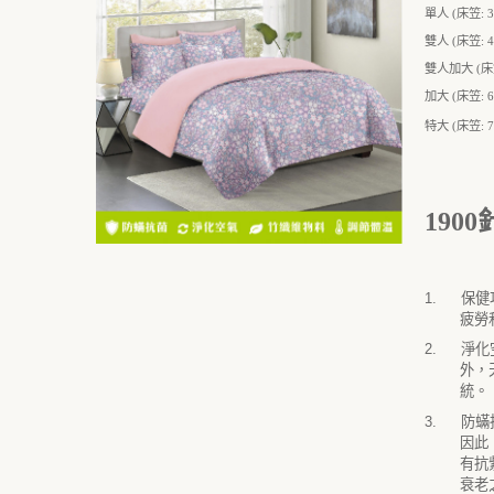
單人
(
床笠
:
3
雙人
(
床笠
:
4
雙人加大
(
床
加大
(
床笠
:
6
特大
(
床笠
:
7
1900
1.
保健
疲勞
2.
淨化
外，
統。
3.
防蟎
因此
有抗
衰老