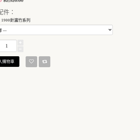
$2,320.00
配件：
 1900針瀛竹系列
入購物車