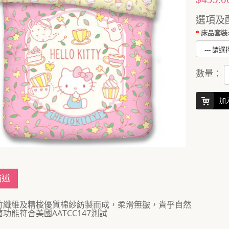
選項及
床品套裝:
數量：
加
描述
竹纖維及精梭優質棉紗紡製而成，柔滑無皺，貴乎自然
菌功能符合美國AATCC147測試