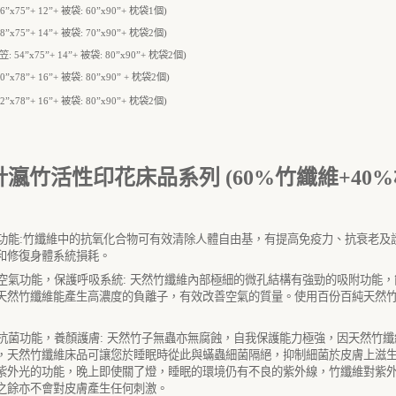
6
”
x
75
”
+
12
”
+
被袋
:
60
”
x
90
”
+
枕袋
1
個
)
8
”
x
75
”
+
14
”
+
被袋
:
70
”
x
90
”
+
枕袋
2
個
)
笠
:
54
”
x
75
”
+
14
”
+
被袋
:
80
”
x
90
”
+
枕袋
2
個
)
0
”
x
78
”
+
16
”
+
被袋
:
80
”
x
90
”
+
枕袋
2
個
)
2
”
x
78
”
+
16
”
+
被袋
: 80
”
x
90
”
+
枕袋
2
個
)
針瀛竹活性印花床品系列 (60%竹纖維+40%
功能
:
竹纖維中的抗氧化合物可有效清除人體自由基，有提高免疫力、抗衰老及
和修復身體系統損耗。
空氣功能，保護呼吸系統
:
天然竹纖維內部極細的微孔結構有強勁的吸附功能，
天然竹纖維能產生高濃度的負離子，有效改善空氣的質量。使用百份百純天然
抗菌功能，養顏護膚
:
天然竹子無蟲亦無腐蝕，自我保護能力極強，因天然竹纖
，天然竹纖維床品可讓您於睡眠時從此與蟎蟲細菌隔絕，抑制細菌於皮膚上滋
紫外光的功能，晚上即使關了燈，睡眠的環境仍有不良的紫外線，竹纖維對紫
之餘亦不會對皮膚產生任何刺激。