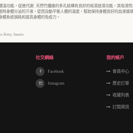
體溫功能，促進代謝
:
天然竹纖維的多孔結構有良好的吸濕放濕功能，其吸濕性
眠時身體分泌的汗液，從而自動平衡人體的溫度，幫助保持身體良好的血液循
身體系統損耗和提高身體的免疫力。
lo Kitty
,
Sanrio
社交網絡
我的帳戶
Facebook
會員中心
Instagram
歷史訂單
收藏列表
訂閱資訊