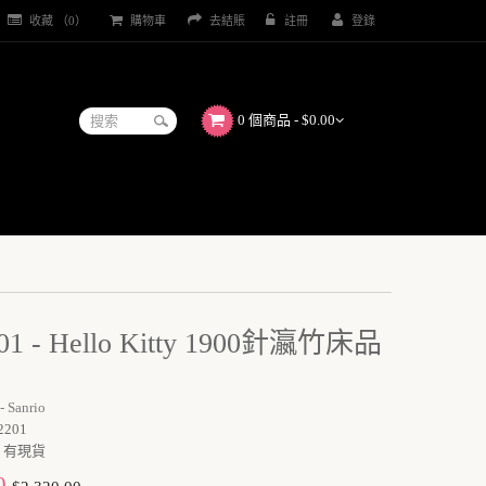
收藏 （0）
購物車
去結賬
註冊
登錄
0 個商品 - $0.00
01 - Hello Kitty 1900針瀛竹床品
 - Sanrio
2201
有現貨
0