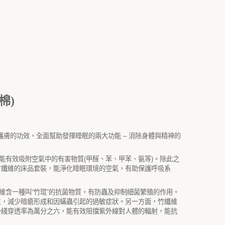
棉)
護膚的功效，全面幫助發揮睡眠的兩大功能
–
消除身體與精神的
能有效吸附空氣中的有害物質
(
甲醛、苯、甲苯、氨等
)
。除此之
竹纖維的床品套裝，能淨化睡眠環境的空氣，有助保護呼吸系
維含一種叫
“
竹琨
”
的抗菌物質，有防蟲及抑制細菌繁殖的作用。
生，減少暗瘡形成和因蟎蟲引起的過敏症狀。另一方面，竹纖維
外綫穿透率為萬分之六，能有效阻擋紫外線對人體的輻射，能抗