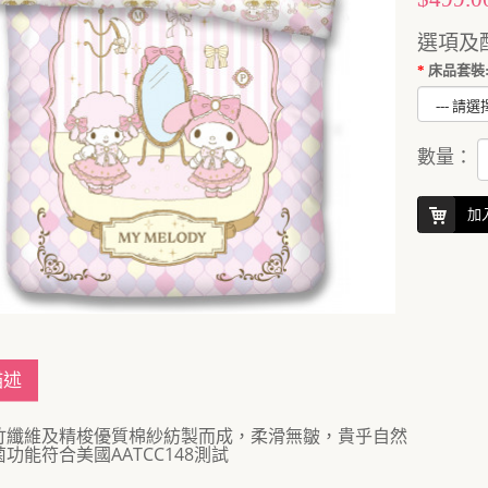
選項及
床品套裝:
數量：
加
描述
竹纖維及精梭優質棉紗紡製而成，柔滑無皺，貴乎自然
菌功能符合美國AATCC148測試