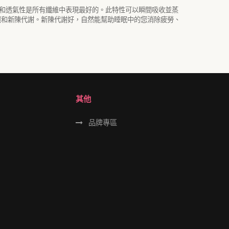
和透氣性是所有纖維中表現最好的。此特性可以瞬間吸收並蒸
環和新陳代謝。新陳代謝好，自然能幫助睡眠中的您消除疲勞、
其他
品牌專區