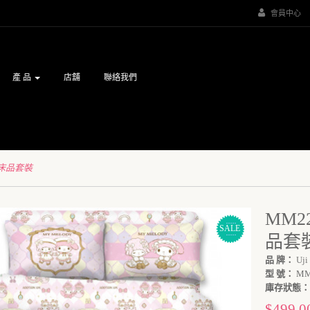
會員中心
產 品
店舖
聯絡我們
瀛竹床品套裝
MM22
SALE
品套
品 牌：
Uji
型 號：
MM
庫存狀態：
$499.0