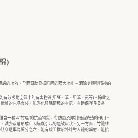
棉)
護膚的功效，全面幫助發揮睡眠的兩大功能
–
消除身體與精神的
能有效吸附空氣中的有害物質
(
甲醛、苯、甲苯、氨等
)
。除此之
竹纖維的床品套裝，能淨化睡眠環境的空氣，有助保護呼吸系
維含一種叫
“
竹琨
”
的抗菌物質，有防蟲及抑制細菌繁殖的作用。
生，減少暗瘡形成和因蟎蟲引起的過敏症狀。另一方面，竹纖維
外綫穿透率為萬分之六，能有效阻擋紫外線對人體的輻射，能抗