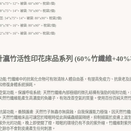
6
”
x
75
”
+
12
”
+
被袋
:
60
”
x
90
”
+
枕袋
1
個
)
8
”
x
75
”
+
14
”
+
被袋
:
70
”
x
90
”
+
枕袋
2
個
)
笠
:
54
”
x
75
”
+
14
”
+
被袋
:
80
”
x
90
”
+
枕袋
2
個
)
0
”
x
78
”
+
16
”
+
被袋
:
80
”
x
90
”
+
枕袋
2
個
)
2
”
x
78
”
+
16
”
+
被袋
: 80
”
x
90
”
+
枕袋
2
個
)
針瀛竹活性印花床品系列 (60%竹纖維+40%
功能
:
竹纖維中的抗氧化合物可有效清除人體自由基，有提高免疫力、抗衰老及
和修復身體系統損耗。
空氣功能，保護呼吸系統
:
天然竹纖維內部極細的微孔結構有強勁的吸附功能，
天然竹纖維能產生高濃度的負離子，有效改善空氣的質量。使用百份百純天然
抗菌功能，養顏護膚
:
天然竹子無蟲亦無腐蝕，自我保護能力極強，因天然竹纖
，天然竹纖維床品可讓您於睡眠時從此與蟎蟲細菌隔絕，抑制細菌於皮膚上滋
紫外光的功能，晚上即使關了燈，睡眠的環境仍有不良的紫外線，竹纖維對紫
之餘亦不會對皮膚產生任何刺激。