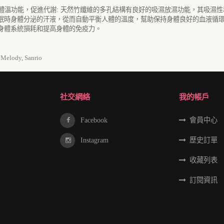
體溫功能，促進代謝
:
天然竹纖維的多孔結構有良好的吸濕放濕功能，其吸濕性
眠時身體分泌的汗液，從而自動平衡人體的溫度，幫助保持身體良好的血液循
身體系統損耗和提高身體的免疫力。
Melody
,
Sanrio
社交網絡
我的帳戶
Facebook
會員中心
Instagram
歷史訂單
收藏列表
訂閱資訊