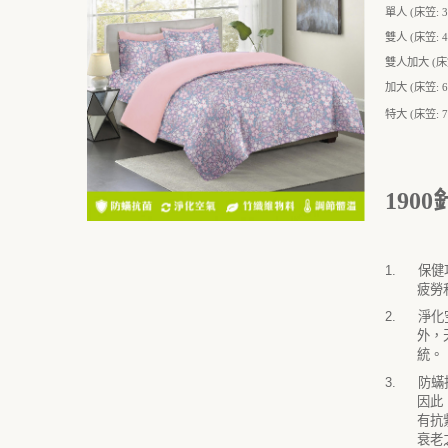
單人
(
床笠
:
3
雙人
(
床笠
:
4
雙人加大
(
床
加大
(
床笠
:
6
特大
(
床笠
:
7
1900
1.
保健
疲勞
2.
淨化
外，
統。
3.
防蟎
因此
有抗
衰老