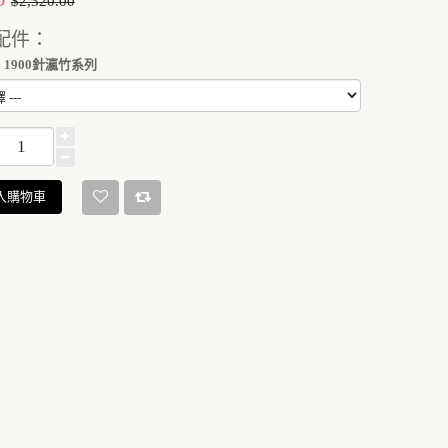
$2,320.00
配件：
 1900針瀛竹系列
入購物車