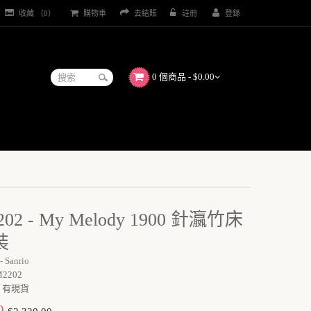
收藏 （0）
購物車
去結賬
註冊
登錄
0 個商品 - $0.00
02 - My Melody 1900 針瀛竹床
裝
 - Sanrio
2202
有現貨
0