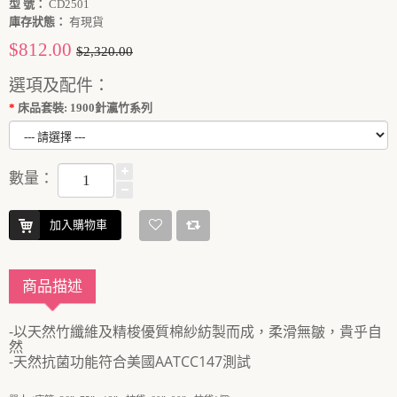
型 號：
CD2501
庫存狀態：
有現貨
$812.00
$2,320.00
選項及配件：
床品套裝: 1900針瀛竹系列
數量：
加入購物車
商品描述
-以天然竹纖維及精梭優質棉紗紡製而成，柔滑無皺，貴乎自
然
-天然抗菌功能符合美國AATCC147測試