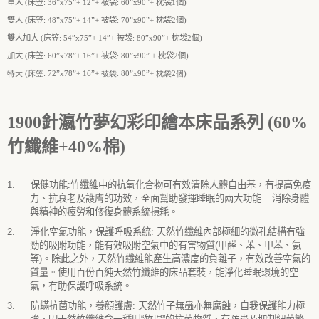
單人
(
床笠
:
36
”
x
75
”
+
12
”
+
被袋
:
60
”
x
90
”
+
枕袋
1
個
)
雙人
(
床笠
:
48
”
x
75
”
+
14
”
+
被袋
:
70
”
x
90
”
+
枕袋
2
個
)
雙人加大
(
床笠
:
54
”
x
75
”
+
14
”
+
被袋
:
80
”
x
90
”
+
枕袋
2
個
)
加大
(
床笠
:
60
”
x
78
”
+
16
”
+
被袋
:
80
”
x
90
”
+
枕袋
2
個
)
特大 (床笠: 72”x78”+ 16”+ 被袋: 80”x90”+ 枕袋2個)
1900
針瀛竹
夢幻彩印繪本
床品系列 (60%
竹纖維+40%棉)
1.
保健功能
:
竹纖維中的抗氧化合物可有效清除人體自由基，有提高免疫
力、抗衰老及護膚的功效，全面幫助發揮睡眠的兩大功能
–
消除身體
與精神的疲勞和修復身體系統損耗。
2.
淨化空氣功能，保護呼吸系統
:
天然竹纖維內部極細的微孔結構有強
勁的吸附功能，能有效吸附空氣中的有害物質
(
甲醛、苯、甲苯、氨
等
)
。除此之外，天然竹纖維能產生高濃度的負離子，有效改善空氣的
質量。使用百份百純天然竹纖維的床品套裝，能淨化睡眠環境的空
氣，有助保護呼吸系統。
3.
防蟎抗菌功能，養顏護膚
:
天然竹子無蟲亦無腐蝕，自我保護能力極