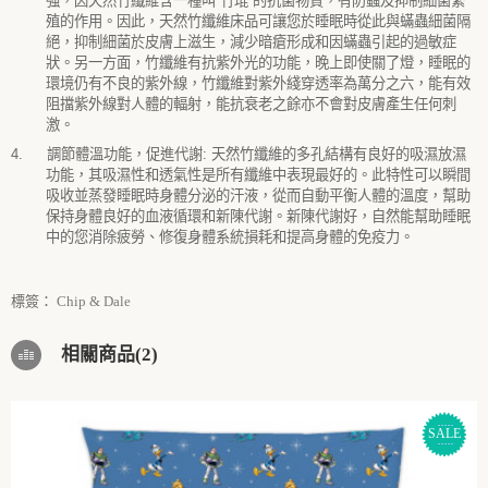
強，因天然竹纖維含一種叫
“
竹琨
”
的抗菌物質，有防蟲及抑制細菌繁
殖的作用。因此，天然竹纖維床品可讓您於睡眠時從此與蟎蟲細菌隔
絕，抑制細菌於皮膚上滋生，減少暗瘡形成和因蟎蟲引起的過敏症
狀。另一方面，竹纖維有抗紫外光的功能，晚上即使關了燈，睡眠的
環境仍有不良的紫外線，竹纖維對紫外綫穿透率為萬分之六，能有效
阻擋紫外線對人體的輻射，能抗衰老之餘亦不會對皮膚產生任何刺
激。
4.
調節體溫功能，促進代謝
:
天然竹纖維的多孔結構有良好的吸濕放濕
功能，其吸濕性和透氣性是所有纖維中表現最好的。此特性可以瞬間
吸收並蒸發睡眠時身體分泌的汗液，從而自動平衡人體的溫度，幫助
保持身體良好的血液循環和新陳代謝。新陳代謝好，自然能幫助睡眠
中的您消除疲勞、修復身體系統損耗和提高身體的免疫力。
標簽：
Chip & Dale
相關商品(2)
SALE