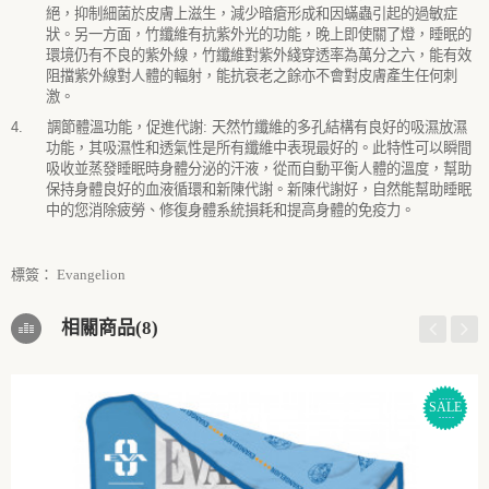
絕，抑制細菌於皮膚上滋生，減少暗瘡形成和因蟎蟲引起的過敏症
狀。另一方面，竹纖維有抗紫外光的功能，晚上即使關了燈，睡眠的
環境仍有不良的紫外線，竹纖維對紫外綫穿透率為萬分之六，能有效
阻擋紫外線對人體的輻射，能抗衰老之餘亦不會對皮膚產生任何刺
激。
4.
調節體溫功能，促進代謝
:
天然竹纖維的多孔結構有良好的吸濕放濕
功能，其吸濕性和透氣性是所有纖維中表現最好的。此特性可以瞬間
吸收並蒸發睡眠時身體分泌的汗液，從而自動平衡人體的溫度，幫助
保持身體良好的血液循環和新陳代謝。新陳代謝好，自然能幫助睡眠
中的您消除疲勞、修復身體系統損耗和提高身體的免疫力。
標簽：
Evangelion
相關商品(8)
SALE