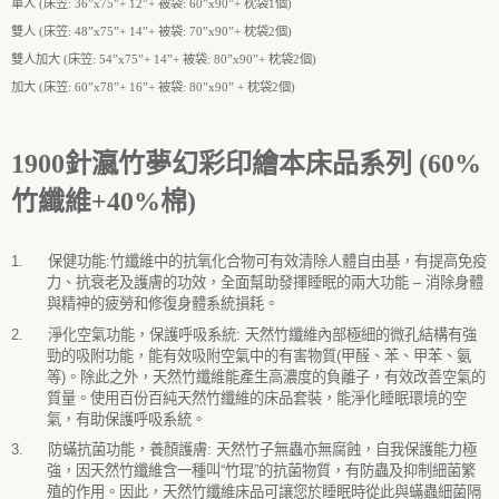
單人
(
床笠
:
36
”
x
75
”
+
12
”
+
被袋
:
60
”
x
90
”
+
枕袋
1
個
)
雙人
(
床笠
:
48
”
x
75
”
+
14
”
+
被袋
:
70
”
x
90
”
+
枕袋
2
個
)
雙人加大
(
床笠
:
54
”
x
75
”
+
14
”
+
被袋
:
80
”
x
90
”
+
枕袋
2
個
)
加大
(
床笠
:
60
”
x
78
”
+
16
”
+
被袋
:
80
”
x
90
”
+
枕袋
2
個
)
1900
針瀛竹
夢幻彩印繪本
床品系列 (60%
竹纖維+40%棉)
1.
保健功能
:
竹纖維中的抗氧化合物可有效清除人體自由基，有提高免疫
力、抗衰老及護膚的功效，全面幫助發揮睡眠的兩大功能
–
消除身體
與精神的疲勞和修復身體系統損耗。
2.
淨化空氣功能，保護呼吸系統
:
天然竹纖維內部極細的微孔結構有強
勁的吸附功能，能有效吸附空氣中的有害物質
(
甲醛、苯、甲苯、氨
等
)
。除此之外，天然竹纖維能產生高濃度的負離子，有效改善空氣的
質量。使用百份百純天然竹纖維的床品套裝，能淨化睡眠環境的空
氣，有助保護呼吸系統。
3.
防蟎抗菌功能，養顏護膚
:
天然竹子無蟲亦無腐蝕，自我保護能力極
強，因天然竹纖維含一種叫
“
竹琨
”
的抗菌物質，有防蟲及抑制細菌繁
殖的作用。因此，天然竹纖維床品可讓您於睡眠時從此與蟎蟲細菌隔