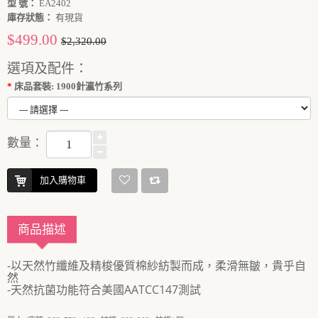
型 號：
EA2402
庫存狀態：
有現貨
$499.00
$2,320.00
選項及配件：
床品套裝: 1900針瀛竹系列
數量：
加入購物車
商品描述
-以天然竹纖維及精梭優質棉紗紡製而成，柔滑無皺，貴乎自
然
-天然抗菌功能符合美國AATCC147測試