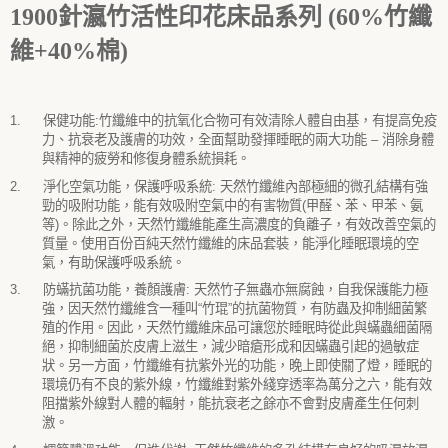
1900
針瀛竹活性印花床品系列 (60%竹纖
維+40%棉)
1.
保健功能
:
竹纖維中的抗氧化合物可有效清除人體自由基，有提高免疫
力、抗衰老及護膚的功效，全面幫助發揮睡眠的兩大功能
–
消除身體
與精神的疲勞和修復身體系統損耗。
2.
淨化空氣功能，保護呼吸系統
:
天然竹纖維內部極細的微孔結構有強
勁的吸附功能，能有效吸附空氣中的有害物質
(
甲醛、苯、甲苯、氨
等
)
。除此之外，天然竹纖維能產生高濃度的負離子，有效改善空氣的
質量。使用百份百純天然竹纖維的床品套裝，能淨化睡眠環境的空
氣，有助保護呼吸系統。
3.
防蟎抗菌功能，養顏護膚
:
天然竹子無蟲亦無腐蝕，自我保護能力極
強，因天然竹纖維含一種叫
“
竹琨
”
的抗菌物質，有防蟲及抑制細菌繁
殖的作用。因此，天然竹纖維床品可讓您於睡眠時從此與蟎蟲細菌隔
絕，抑制細菌於皮膚上滋生，減少暗瘡形成和因蟎蟲引起的過敏症
狀。另一方面，竹纖維有抗紫外光的功能，晚上即使關了燈，睡眠的
環境仍有不良的紫外線，竹纖維對紫外綫穿透率為萬分之六，能有效
阻擋紫外線對人體的輻射，能抗衰老之餘亦不會對皮膚產生任何刺
激。