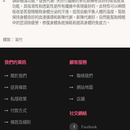
4.
調節體溫功能，促進代謝
:
天然竹纖維的多孔結構有良好的吸濕放濕
功能，其吸濕性和透氣性是所有纖維中表現最好的。此特性可以瞬間
吸收並蒸發睡眠時身體分泌的汗液，從而自動平衡人體的溫度，幫助
保持身體良好的血液循環和新陳代謝。新陳代謝好，自然能幫助睡眠
中的您消除疲勞、修復身體系統損耗和提高身體的免疫力。
標簽：
瀛竹
我們的資訊
顧客服務
關於我們
聯絡我們
送貨條款
網站地圖
私隱政策
店舖
付款方式
社交網絡
條款及細則
Facebook