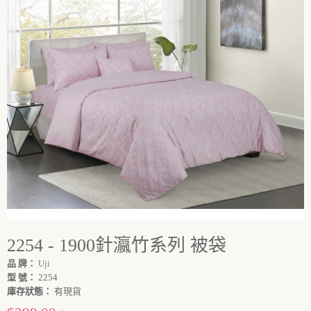
2254 - 1900針瀛竹系列 被袋
品 牌：
Uji
型 號：
2254
庫存狀態：
有現貨