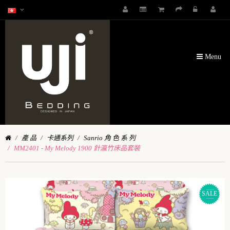
Menu
產 品
卡通系列
Sanrio 角 色 系 列
MM2401 - My Melody 1900 針瀛竹床品套裝
SALE