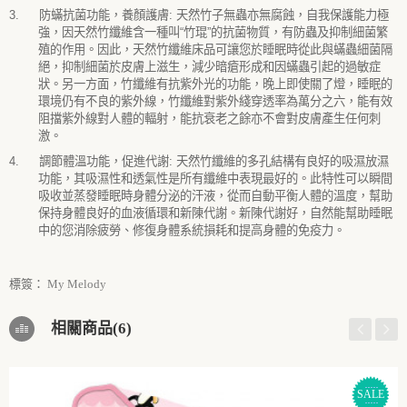
3.
防蟎抗菌功能，養顏護膚
:
天然竹子無蟲亦無腐蝕，自我保護能力極
強，因天然竹纖維含一種叫
“
竹琨
”
的抗菌物質，有防蟲及抑制細菌繁
殖的作用。因此，天然竹纖維床品可讓您於睡眠時從此與蟎蟲細菌隔
絕，抑制細菌於皮膚上滋生，減少暗瘡形成和因蟎蟲引起的過敏症
狀。另一方面，竹纖維有抗紫外光的功能，晚上即使關了燈，睡眠的
環境仍有不良的紫外線，竹纖維對紫外綫穿透率為萬分之六，能有效
阻擋紫外線對人體的輻射，能抗衰老之餘亦不會對皮膚產生任何刺
激。
4.
調節體溫功能，促進代謝
:
天然竹纖維的多孔結構有良好的吸濕放濕
功能，其吸濕性和透氣性是所有纖維中表現最好的。此特性可以瞬間
吸收並蒸發睡眠時身體分泌的汗液，從而自動平衡人體的溫度，幫助
保持身體良好的血液循環和新陳代謝。新陳代謝好，自然能幫助睡眠
中的您消除疲勞、修復身體系統損耗和提高身體的免疫力。
標簽：
My Melody
相關商品(6)
SALE