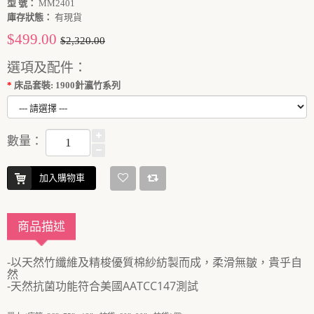
型 號：
MM2401
庫存狀態：
有現貨
$499.00
$2,320.00
選項及配件：
床品套裝: 1900針瀛竹系列
數量：
加入購物車
商品描述
-以天然竹纖維及精梭優質棉紗紡製而成，柔滑無皺，貴乎自
然
-天然抗菌功能符合美國AATCC147測試