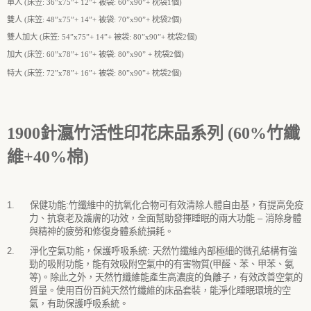
單人
(
床笠
:
36
”
x
75
”
+
12
”
+
被袋
:
60
”
x
90
”
+
枕袋
1
個
)
雙人
(
床笠
:
48
”
x
75
”
+
14
”
+
被袋
:
70
”
x
90
”
+
枕袋
2
個
)
雙人加大
(
床笠
:
54
”
x
75
”
+
14
”
+
被袋
:
80
”
x
90
”
+
枕袋
2
個
)
加大
(
床笠
:
60
”
x
78
”
+
16
”
+
被袋
:
80
”
x
90
”
+
枕袋
2
個
)
特大
(
床笠
:
72
”
x
78
”
+
16
”
+
被袋
: 80
”
x
90
”
+
枕袋
2
個
)
1900
針瀛竹活性印花床品系列 (60%竹纖
維+40%棉)
1.
保健功能
:
竹纖維中的抗氧化合物可有效清除人體自由基，有提高免疫
力、抗衰老及護膚的功效，全面幫助發揮睡眠的兩大功能
–
消除身體
與精神的疲勞和修復身體系統損耗。
2.
淨化空氣功能，保護呼吸系統
:
天然竹纖維內部極細的微孔結構有強
勁的吸附功能，能有效吸附空氣中的有害物質
(
甲醛、苯、甲苯、氨
等
)
。除此之外，天然竹纖維能產生高濃度的負離子，有效改善空氣的
質量。使用百份百純天然竹纖維的床品套裝，能淨化睡眠環境的空
氣，有助保護呼吸系統。