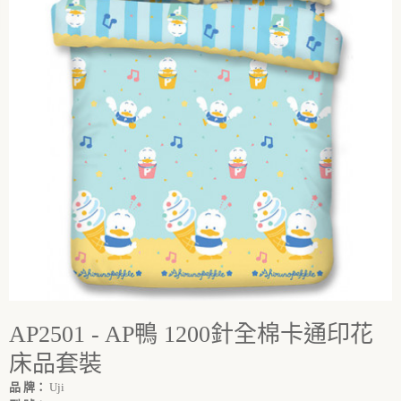
AP2501 - AP鴨 1200針全棉卡通印花
床品套裝
品 牌：
Uji