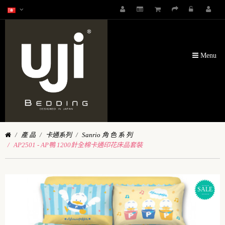
Menu
產 品
卡通系列
Sanrio 角 色 系 列
AP2501 - AP鴨 1200針全棉卡通印花床品套裝
SALE