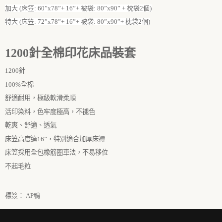
加大 (床笠: 60”x78”+ 16”+ 被袋: 80”x90” + 枕袋2個)
特大 (床笠: 72”x78”+ 16”+ 被袋: 80”x90”+ 枕袋2個)
1200
針全棉印花床品裝套
1200
針
100%全棉
舒適耐用，極級軟滑柔順
活印染料，色牢度極高，不褪色
乾爽、舒適、透氣
床笠高度達
16
”
，特別適合加厚床褥
床笠採用全包橡筋圈車法，不易移位
不起毛粒
標簽：
AP鴨