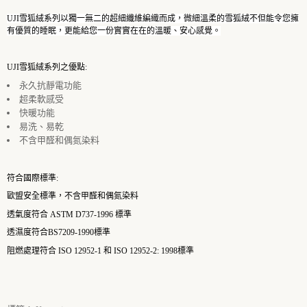
UJI
雪狐絨系列以獨一無二的超細纖維編織而成，微細溫柔的雪狐絨不但能令您擁
有優質的睡眠，更能給您一份實實在在的溫暖、安心感覺。
UJI
雪狐絨系列之優點
:
永久抗靜電功能
超柔軟感受
快暖功能
易洗、易乾
不含甲醛和偶氮染料
符合國際標準
:
歐盟安全標準，不含甲醛和偶氮染料
透氣度符合
ASTM D737-1996
標準
透濕度符合
BS7209-1990
標準
阻燃處理符合
ISO 12952-1
和
ISO 12952-2: 1998
標準