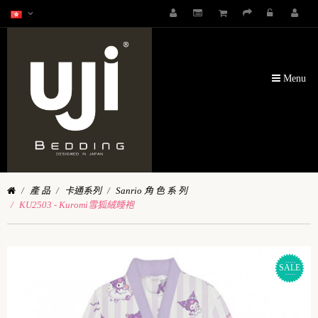
Menu
產 品
卡通系列
Sanrio 角 色 系 列
KU2503 - Kuromi雪狐絨睡袍
SALE