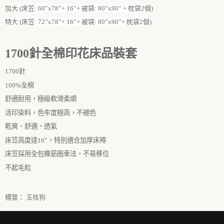
加大 (床笠: 60”x78”+ 16”+ 被袋: 80”x90” + 枕袋2個)
特大 (床笠: 72”x78”+ 16”+ 被袋: 80”x90”+ 枕袋2個)
1700
針全棉印花床品裝套
1700
針
100%全棉
舒適耐用，極級軟滑柔順
活印染料，色牢度極高，不褪色
乾爽、舒適、透氣
床笠高度達
16
”
，特別適合加厚床褥
床笠採用全包橡筋圈車法，不易移位
不起毛粒
標簽：
玉桂狗