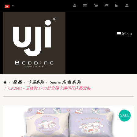
Menu
產 品
卡通系列
Sanrio 角 色 系 列
CN2601 - 玉桂狗 1700針全棉卡通印花床品套裝
SALE