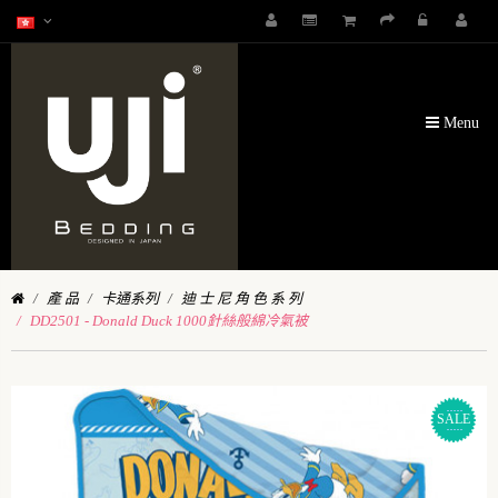
Menu
產 品
卡通系列
迪 士 尼 角 色 系 列
DD2501 - Donald Duck 1000針絲般綿冷氣被
SALE