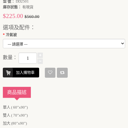
型 號：
DD2501
庫存狀態：
有現貨
$225.00
$560.00
選項及配件：
冷氣被
數量：
加入購物車
商品描述
單人
(
60”
x
90”
)
雙人
(
70”
x
90”
)
加大
(
80”
x
90”
)