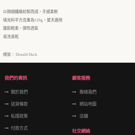
以微細纖維紡製而成，手感柔軟
填充料平方克重為120
g
，夏天適用
蓬鬆輕柔，彈性透氣
易洗易乾
標簽：
Donald Duck
我們的資訊
顧客服務
關於我們
聯絡我們
送貨條款
網站地圖
私隱政策
店舖
付款方式
社交網絡