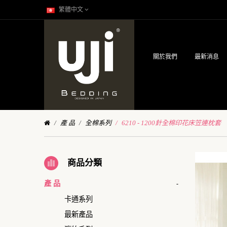
繁體中文
關於我們
最新消息
產 品
全棉系列
6210 - 1200針全棉印花床笠連枕套
商品分類
產 品
-
卡通系列
最新產品