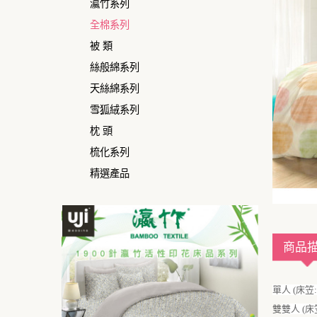
瀛竹系列
全棉系列
被 類
絲般綿系列
天絲綿系列
雪狐絨系列
枕 頭
梳化系列
精選產品
商品
單人 (床笠: 
雙
雙人 (床笠