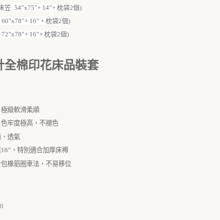
: 54”x75”+ 14”+ 枕袋2個)
60”x78”+ 16” + 枕袋2個)
72”x78”+ 16”+ 枕袋2個)
針全棉印花床品裝套
，極級軟滑柔順
，色牢度極高，不褪色
適、透氣
達
16
”
，特別適合加厚床褥
全包橡筋圈車法，不易移位
0