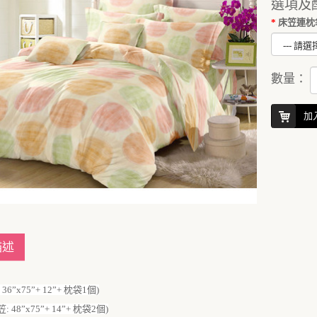
選項及
床笠連枕袋
數量：
加
描述
36”x75”+ 12”+ 枕袋1個)
: 48”x75”+ 14”+ 枕袋2個)