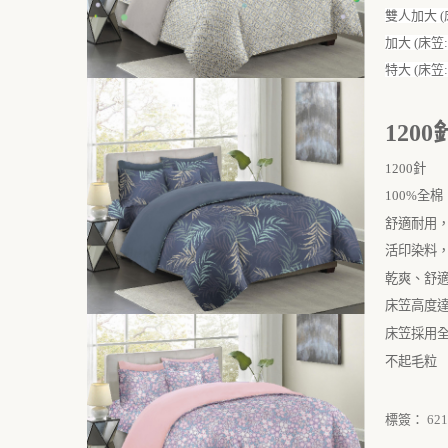
雙人加大 (床笠
加大 (床笠: 
特大 (床笠: 
1200
1200
針
100%全棉
舒適耐用
活印染料
乾爽、舒
床笠高度
床笠採用
不起毛粒
標簽：
621