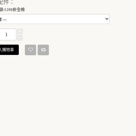
配件：
:1200針全棉
入購物車