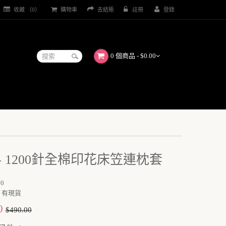
收藏 （0）
購物車
去結賬
註冊
登錄
0 個商品 - $0.00
0 - 1200針全棉印花床笠連枕套
0
有現貨
0
$490.00