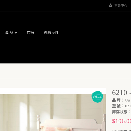
會員中心
產 品
店舖
聯絡我們
621
SALE
品 牌：
Uji
型 號：
621
庫存狀態：
$196.0