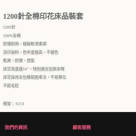
1200
針全棉印花床品裝套
1200
針
100%全棉
舒適耐用，極級軟滑柔順
活印染料，色牢度極高，不褪色
乾爽、舒適、透氣
床笠高度達
16
”
，特別適合加厚床褥
床笠採用全包橡筋圈車法，不易移位
不起毛粒
標簽：
6214
我們的資訊
顧客服務