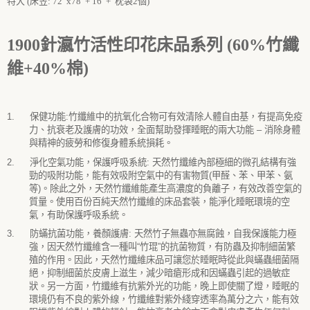
特大 (床笠: 72”x78”+ 16”+ 枕袋2個)
1900
針瀛竹活性印花床品系列 (60%竹纖
維+40%棉)
1.
保健功能
:
竹纖維中的抗氧化合物可有效清除人體自由基，有提高免疫
力、抗衰老及護膚的功效，全面幫助發揮睡眠的兩大功能
–
消除身體
與精神的疲勞和修復身體系統損耗。
2.
淨化空氣功能，保護呼吸系統
:
天然竹纖維內部極細的微孔結構有強
勁的吸附功能，能有效吸附空氣中的有害物質
(
甲醛、苯、甲苯、氨
等
)
。除此之外，天然竹纖維能產生高濃度的負離子，有效改善空氣的
質量。使用百份百純天然竹纖維的床品套裝，能淨化睡眠環境的空
氣，有助保護呼吸系統。
3.
防蟎抗菌功能，養顏護膚
:
天然竹子無蟲亦無腐蝕，自我保護能力極
強，因天然竹纖維含一種叫
“
竹琨
”
的抗菌物質，有防蟲及抑制細菌繁
殖的作用。因此，天然竹纖維床品可讓您於睡眠時從此與蟎蟲細菌隔
絕，抑制細菌於皮膚上滋生，減少暗瘡形成和因蟎蟲引起的過敏症
狀。另一方面，竹纖維有抗紫外光的功能，晚上即使關了燈，睡眠的
環境仍有不良的紫外線，竹纖維對紫外綫穿透率為萬分之六，能有效