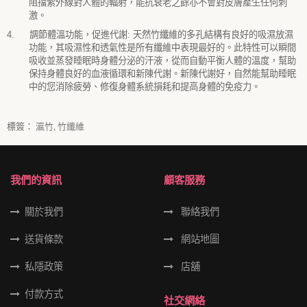
阻擋紫外線對人體的輻射，能抗衰老之餘亦不會對皮膚產生任何刺
激。
4.
調節體溫功能，促進代謝
:
天然竹纖維的多孔結構有良好的吸濕放濕
功能，其吸濕性和透氣性是所有纖維中表現最好的。此特性可以瞬間
吸收並蒸發睡眠時身體分泌的汗液，從而自動平衡人體的溫度，幫助
保持身體良好的血液循環和新陳代謝。新陳代謝好，自然能幫助睡眠
中的您消除疲勞、修復身體系統損耗和提高身體的免疫力。
標簽：
瀛竹
,
竹纖維
我們的資訊
顧客服務
關於我們
聯絡我們
送貨條款
網站地圖
私隱政策
店舖
付款方式
社交網絡