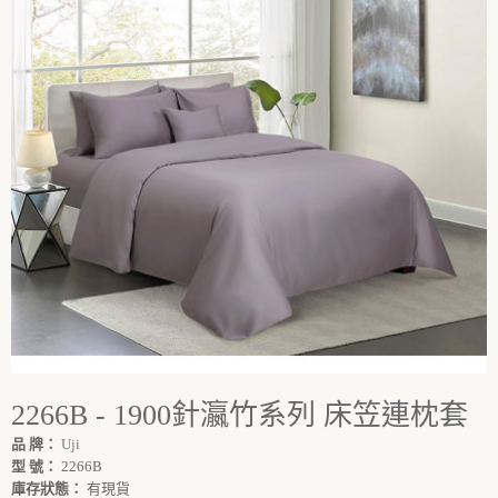
2266B - 1900針瀛竹系列 床笠連枕套
品 牌：
Uji
型 號：
2266B
庫存狀態：
有現貨