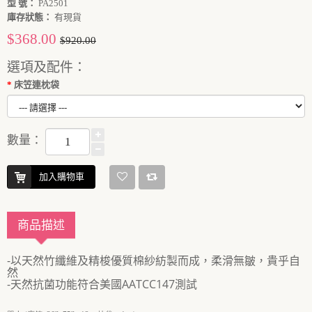
型 號：
PA2501
庫存狀態：
有現貨
$368.00
$920.00
選項及配件：
床笠連枕袋
數量：
加入購物車
商品描述
-以天然竹纖維及精梭優質棉紗紡製而成，柔滑無皺，貴乎自
然
-天然抗菌功能符合美國AATCC147測試