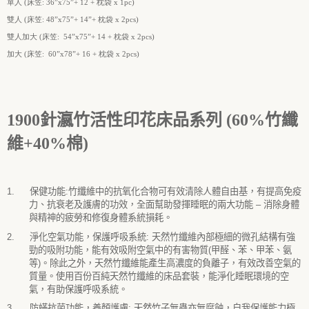
單人 (床笠:
36
”
x
75
”
+
12
+ 枕袋 x 1pc)
雙人 (床笠:
48
”
x
75
”
+
14
”
+ 枕袋 x 2pcs)
雙人加大 (床笠:
54
”
x
75
”
+
14
+
枕袋
x 2pcs)
加大 (床笠:
60
”
x
78
”
+
16
+ 枕袋 x 2pcs)
1900
針瀛竹活性印花床品系列 (60%竹纖
維+40%棉)
1.
保健功能
:
竹纖維中的抗氧化合物可有效清除人體自由基，有提高免疫
力、抗衰老及護膚的功效，全面幫助發揮睡眠的兩大功能
–
消除身體
與精神的疲勞和修復身體系統損耗。
2.
淨化空氣功能，保護呼吸系統
:
天然竹纖維內部極細的微孔結構有強
勁的吸附功能，能有效吸附空氣中的有害物質
(
甲醛、苯、甲苯、氨
等
)
。除此之外，天然竹纖維能產生高濃度的負離子，有效改善空氣的
質量。使用百份百純天然竹纖維的床品套裝，能淨化睡眠環境的空
氣，有助保護呼吸系統。
3.
防蟎抗菌功能，養顏護膚
:
天然竹子無蟲亦無腐蝕，自我保護能力極