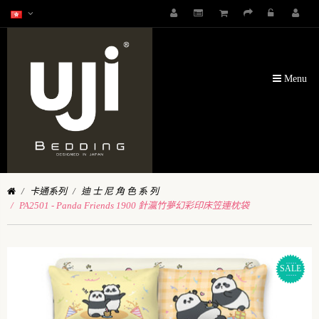
Menu
卡通系列
迪 士 尼 角 色 系 列
PA2501 - Panda Friends 1900 針瀛竹夢幻彩印床笠連枕袋
SALE