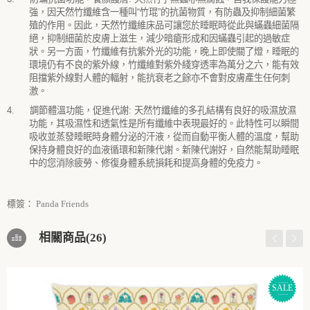
強，因天然竹纖維含一種叫
“
竹琨
”
的抗菌物質，有防蟲及抑制細菌繁
殖的作用。因此，天然竹纖維床品可讓您於睡眠時從此與蟎蟲細菌隔
絕，抑制細菌於皮膚上滋生，減少暗瘡形成和因蟎蟲引起的過敏症
狀。另一方面，竹纖維有抗紫外光的功能，晚上即使關了燈，睡眠的
環境仍有不良的紫外線，竹纖維對紫外綫穿透率為萬分之六，能有效
阻擋紫外線對人體的輻射，能抗衰老之餘亦不會對皮膚產生任何刺
激。
4.
調節體溫功能，促進代謝
:
天然竹纖維的多孔結構有良好的吸濕放濕
功能，其吸濕性和透氣性是所有纖維中表現最好的。此特性可以瞬間
吸收並蒸發睡眠時身體分泌的汗液，從而自動平衡人體的溫度，幫助
保持身體良好的血液循環和新陳代謝。新陳代謝好，自然能幫助睡眠
中的您消除疲勞、修復身體系統損耗和提高身體的免疫力。
標簽：
Panda Friends
相關商品(26)
SALE