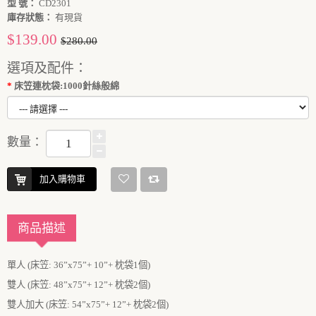
型 號：
CD2301
庫存狀態：
有現貨
$139.00
$280.00
選項及配件：
床笠連枕袋:1000針絲般綿
數量：
加入購物車
商品描述
單人
(
床笠
:
36”
x
75”
+
10”
+
枕袋
1
個
)
雙人
(
床笠
:
48”
x
75”
+
12”
+
枕袋
2
個
)
雙人加大
(
床笠
:
54”
x
75”
+
12”
+
枕袋
2
個
)