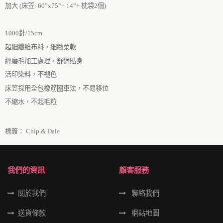
加大
(
床笠
:
60”
x
75”
+
14”
+
枕袋
2
個
)
1000針
/
15cm
超細纖維布料，細緻柔軟
經磨毛加工處理，舒適貼身
活印染料，不褪色
床笠採用全包橡筋圈車法，不易移位
不縮水，不起毛粒
標簽：
Chip & Dale
我們的資訊
顧客服務
關於我們
聯絡我們
送貨條款
網站地圖