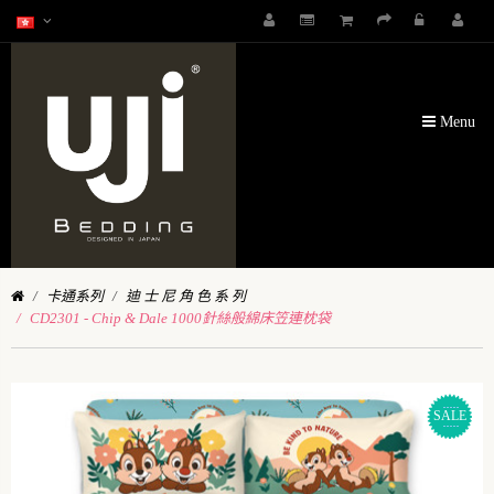
Menu
卡通系列
迪 士 尼 角 色 系 列
CD2301 - Chip & Dale 1000針絲般綿床笠連枕袋
SALE