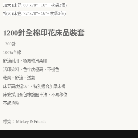
加大 (床笠: 60”x78”+ 16” + 枕袋2個)
特大 (床笠: 72”x78”+ 16”+ 枕袋2個)
1200
針全棉印花床品裝套
1200
針
100%全棉
舒適耐用，極級軟滑柔順
活印染料，色牢度極高，不褪色
乾爽、舒適、透氣
床笠高度達
16
”
，特別適合加厚床褥
床笠採用全包橡筋圈車法，不易移位
不起毛粒
標簽：
Mickey & Friends