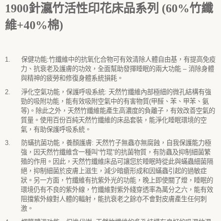
1900
針瀛竹活性印花床品系列 (60%竹纖
維+40%棉)
1.
保健功能
:
竹纖維中的抗氧化合物可有效清除人體自由基，有提高免疫
力、抗衰老及護膚的功效，全面幫助發揮睡眠的兩大功能
–
消除身體
與精神的疲勞和修復身體系統損耗。
2.
淨化空氣功能，保護呼吸系統
:
天然竹纖維內部極細的微孔結構有強
勁的吸附功能，能有效吸附空氣中的有害物質
(
甲醛、苯、甲苯、氨
等
)
。除此之外，天然竹纖維能產生高濃度的負離子，有效改善空氣的
質量。使用百份百純天然竹纖維的床品套裝，能淨化睡眠環境的空
氣，有助保護呼吸系統。
3.
防蟎抗菌功能，養顏護膚
:
天然竹子無蟲亦無腐蝕，自我保護能力極
強，因天然竹纖維含一種叫
“
竹琨
”
的抗菌物質，有防蟲及抑制細菌繁
殖的作用。因此，天然竹纖維床品可讓您於睡眠時從此與蟎蟲細菌隔
絕，抑制細菌於皮膚上滋生，減少暗瘡形成和因蟎蟲引起的過敏症
狀。另一方面，竹纖維有抗紫外光的功能，晚上即使關了燈，睡眠的
環境仍有不良的紫外線，竹纖維對紫外綫穿透率為萬分之六，能有效
阻擋紫外線對人體的輻射，能抗衰老之餘亦不會對皮膚產生任何刺
激。