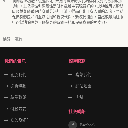
4.
調節體溫功能，促進代謝
:
天然竹纖維的多孔結構有良好的吸濕放濕
功能，其吸濕性和透氣性是所有纖維中表現最好的。此特性可以瞬間
吸收並蒸發睡眠時身體分泌的汗液，從而自動平衡人體的溫度，幫助
保持身體良好的血液循環和新陳代謝。新陳代謝好，自然能幫助睡眠
中的您消除疲勞、修復身體系統損耗和提高身體的免疫力。
標簽：
瀛竹
我們的資訊
顧客服務
關於我們
聯絡我們
送貨條款
網站地圖
私隱政策
店舖
付款方式
社交網絡
條款及細則
Facebook