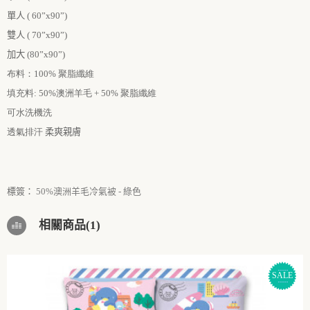
單人
(
60”
x
90”
)
雙人
(
70”
x
90”
)
加大
(
80”
x
90”
)
布料：100% 聚脂纖維
填充料: 50%澳洲羊毛 + 50% 聚脂纖維
可水洗機洗
透氣排汗
柔爽親膚
標簽：
50%澳洲羊毛冷氣被 - 綠色
相關商品(1)
SALE