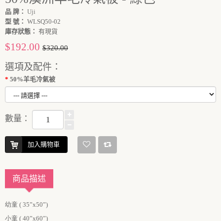
品 牌：
Uji
型 號：
WLSQ50-02
庫存狀態：
有現貨
$192.00
$320.00
選項及配件：
50%羊毛冷氣被
數量：
加入購物車
商品描述
幼童 (
35
”
x5
0”
)
小童 (
4
0”
x6
0”
)