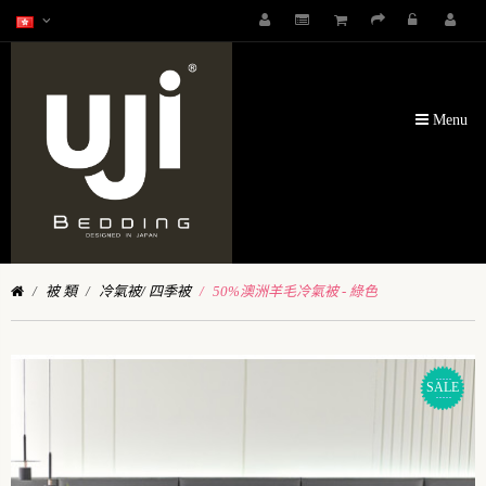
Menu
被 類
冷氣被/ 四季被
50%澳洲羊毛冷氣被 - 綠色
SALE