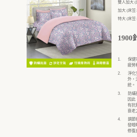
雙人加大 (床笠
加大 (床笠: 
特大 (床笠: 
1900
1.
保健
疲勞
2.
淨化
外，
統。
3.
防蟎
因此
有抗
衰老
4.
調節
發睡
修復