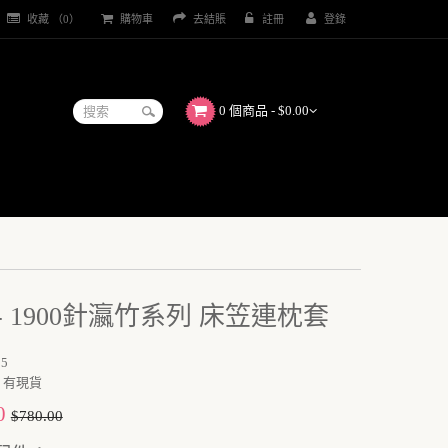
收藏 （0）
購物車
去結賬
註冊
登錄
0 個商品 - $0.00
5 - 1900針瀛竹系列 床笠連枕套
5
有現貨
0
$780.00