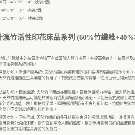
: 54”x75”+ 14”+ 枕袋2個)
60”x78”+ 16”+ 枕袋2個)
72”x78”+ 16”+ 枕袋2個)
針瀛竹活性印花床品系列 (60%竹纖維+40%
功能
:
竹纖維中的抗氧化合物可有效清除人體自由基，有提高免疫力、抗衰老及
和修復身體系統損耗。
空氣功能，保護呼吸系統
:
天然竹纖維內部極細的微孔結構有強勁的吸附功能，
天然竹纖維能產生高濃度的負離子，有效改善空氣的質量。使用百份百純天然
抗菌功能，養顏護膚
:
天然竹子無蟲亦無腐蝕，自我保護能力極強，因天然竹纖
，天然竹纖維床品可讓您於睡眠時從此與蟎蟲細菌隔絕，抑制細菌於皮膚上滋
紫外光的功能，晚上即使關了燈，睡眠的環境仍有不良的紫外線，竹纖維對紫
之餘亦不會對皮膚產生任何刺激。
體溫功能，促進代謝
:
天然竹纖維的多孔結構有良好的吸濕放濕功能，其吸濕性
眠時身體分泌的汗液，從而自動平衡人體的溫度，幫助保持身體良好的血液循
身體系統損耗和提高身體的免疫力。