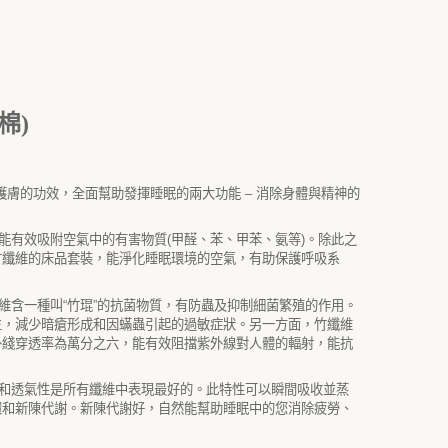
棉)
護膚的功效，全面幫助發揮睡眠的兩大功能
–
消除身體與精神的
能有效吸附空氣中的有害物質
(
甲醛、苯、甲苯、氨等
)
。除此之
竹纖維的床品套裝，能淨化睡眠環境的空氣，有助保護呼吸系
維含一種叫
“
竹琨
”
的抗菌物質，有防蟲及抑制細菌繁殖的作用。
生，減少暗瘡形成和因蟎蟲引起的過敏症狀。另一方面，竹纖維
外綫穿透率為萬分之六，能有效阻擋紫外線對人體的輻射，能抗
和透氣性是所有纖維中表現最好的。此特性可以瞬間吸收並蒸
環和新陳代謝。新陳代謝好，自然能幫助睡眠中的您消除疲勞、