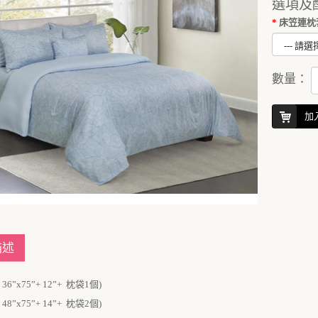
選項及
床笠連枕套
數量：
加
描述
36”x75”+ 12”+ 枕袋1個)
48”x75”+ 14”+ 枕袋2個)