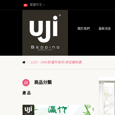
繁體中文
關於我們
最新消息
2255 - 1900針瀛竹系列 床笠連枕套
商品分類
產 品