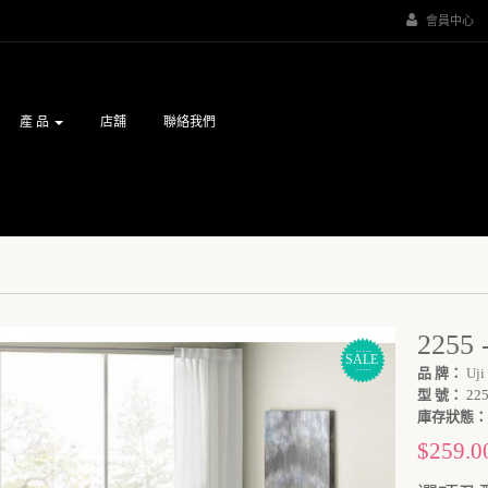
會員中心
產 品
店舖
聯絡我們
225
SALE
品 牌：
Uji
型 號：
225
庫存狀態：
$259.0