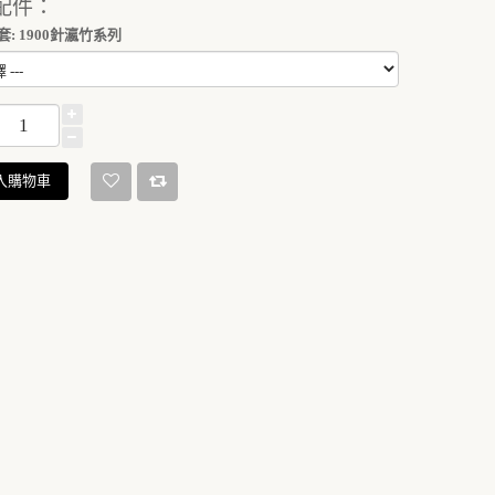
配件：
: 1900針瀛竹系列
入購物車