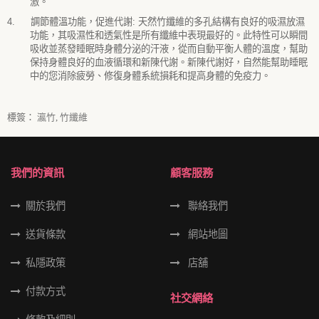
激。
4.
調節體溫功能，促進代謝
:
天然竹纖維的多孔結構有良好的吸濕放濕
功能，其吸濕性和透氣性是所有纖維中表現最好的。此特性可以瞬間
吸收並蒸發睡眠時身體分泌的汗液，從而自動平衡人體的溫度，幫助
保持身體良好的血液循環和新陳代謝。新陳代謝好，自然能幫助睡眠
中的您消除疲勞、修復身體系統損耗和提高身體的免疫力。
標簽：
瀛竹
,
竹纖維
我們的資訊
顧客服務
關於我們
聯絡我們
送貨條款
網站地圖
私隱政策
店舖
付款方式
社交網絡