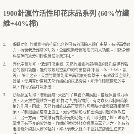
1900
針瀛竹活性印花床品系列 (60%竹纖
維+40%棉)
1.
保健功能
:
竹纖維中的抗氧化合物可有效清除人體自由基，有提高免疫
力、抗衰老及護膚的功效，全面幫助發揮睡眠的兩大功能
–
消除身體
與精神的疲勞和修復身體系統損耗。
2.
淨化空氣功能，保護呼吸系統
:
天然竹纖維內部極細的微孔結構有強
勁的吸附功能，能有效吸附空氣中的有害物質
(
甲醛、苯、甲苯、氨
等
)
。除此之外，天然竹纖維能產生高濃度的負離子，有效改善空氣的
質量。使用百份百純天然竹纖維的床品套裝，能淨化睡眠環境的空
氣，有助保護呼吸系統。
3.
防蟎抗菌功能，養顏護膚
:
天然竹子無蟲亦無腐蝕，自我保護能力極
強，因天然竹纖維含一種叫
“
竹琨
”
的抗菌物質，有防蟲及抑制細菌繁
殖的作用。因此，天然竹纖維床品可讓您於睡眠時從此與蟎蟲細菌隔
絕，抑制細菌於皮膚上滋生，減少暗瘡形成和因蟎蟲引起的過敏症
狀。另一方面，竹纖維有抗紫外光的功能，晚上即使關了燈，睡眠的
環境仍有不良的紫外線，竹纖維對紫外綫穿透率為萬分之六，能有效
阻擋紫外線對人體的輻射，能抗衰老之餘亦不會對皮膚產生任何刺