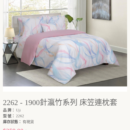
2262 - 1900針瀛竹系列 床笠連枕套
品 牌：
Uji
型 號：
2262
庫存狀態：
有現貨