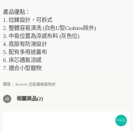
產品優點：
1. 拉鍊設計，可拆式
2. 整體容易清洗 (白色U型Cushion除外)
3. 中島位置為涼感布料 (灰色位)
4. 底部有防滑設計
5. 配有多用途蓋布
6. 床芯通氣涼感
7. 適合小型寵物
標簽：
Kuromi 空氣纖維寵物床
相關商品(2)
SALE