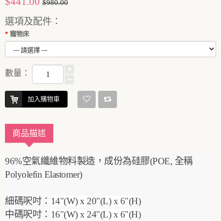
$441.00
$980.00
選項及配件：
寵物床
數量：
加入購物車
商品描述
96%空氣纖維物料製造，成份為硅膠(POE, 全稱
Polyolefin Elastomer)
細碼呎吋：
14"(W) x
20"
(L) x 6"(H)
中碼呎吋：
16"(W) x
24"
(L) x 6"(H)