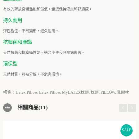
有效的釋放身體熱能和濕氣，讓您保持涼爽和舒適感。
持久耐
用
彈性極佳，不易變形，經久耐用。
抗細菌和塵
蟎
天然抗菌和抗塵蟎性能。適合小孩和哮喘病患者。
環保
型
天然材質，可被分解，不危害環境。
標簽：
Latex Pillow
,
Latex Pillow
,
MyLATEX枕頭
,
枕頭
,
PILLOW
,
乳膠枕
相關商品(11)
SALE