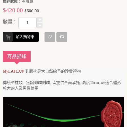
庫存狀態：
有現貨
$420.00
$600.00
數量：
加入購物車
商品描述
MyLATEX
®
乳膠枕是大自然給予的珍貴禮物
傳統型枕頭, 無論仰睡側睡, 皆提供全面承托, 高度15cm, 較適合體形
較大的人及男性使用