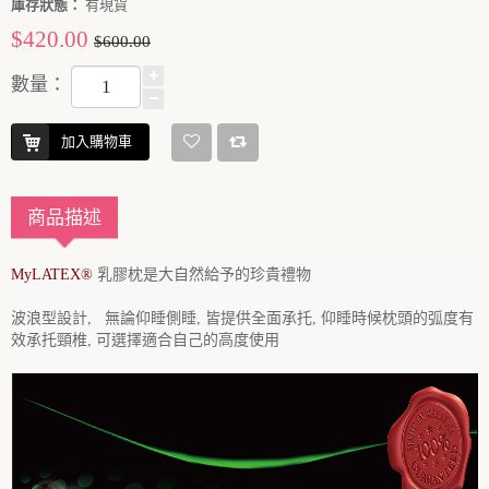
庫存狀態：
有現貨
$420.00
$600.00
數量：
加入購物車
商品描述
MyLATEX
®
乳膠枕是大自然給予的珍貴禮物
波浪型設計, 無論仰睡側睡, 皆提供全面承托, 仰睡時候枕頭的弧度有
效承托頸椎, 可選擇適合自己的高度使用