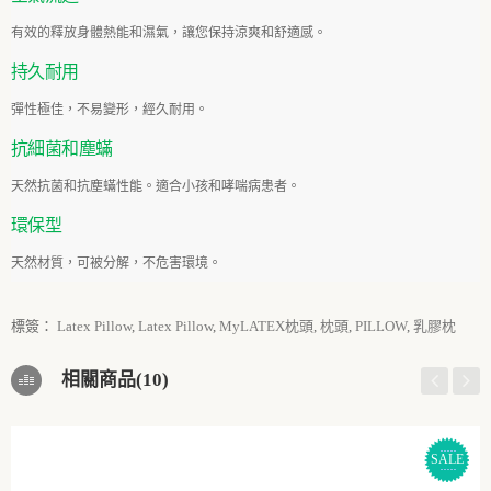
有效的釋放身體熱能和濕氣，讓您保持涼爽和舒適感。
持久耐
用
彈性極佳，不易變形，經久耐用。
抗細菌和塵
蟎
天然抗菌和抗塵蟎性能。適合小孩和哮喘病患者。
環保
型
天然材質，可被分解，不危害環境。
標簽：
Latex Pillow
,
Latex Pillow
,
MyLATEX枕頭
,
枕頭
,
PILLOW
,
乳膠枕
相關商品(10)
SALE