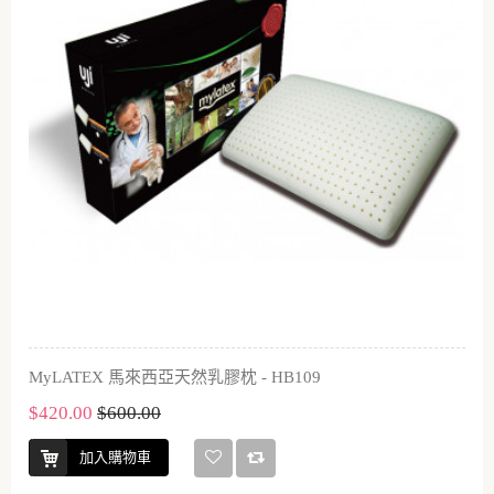
MyLATEX 馬來西亞天然乳膠枕 - HB109
$420.00
$600.00
加入購物車