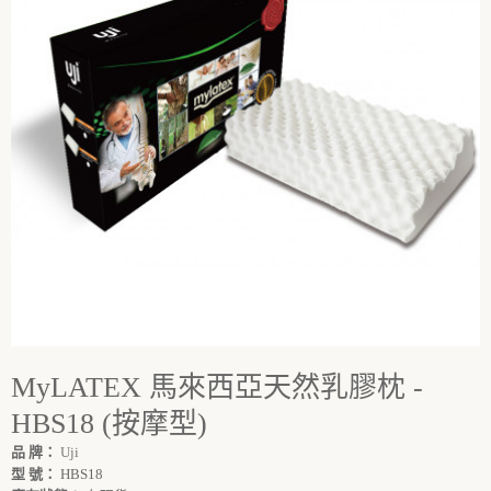
MyLATEX 馬來西亞天然乳膠枕 -
HBS18 (按摩型)
品 牌：
Uji
型 號：
HBS18