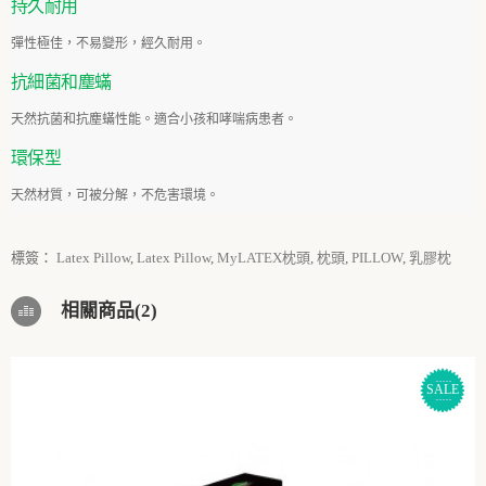
持久耐
用
彈性極佳，不易變形，經久耐用。
抗細菌和塵
蟎
天然抗菌和抗塵蟎性能。適合小孩和哮喘病患者。
環保
型
天然材質，可被分解，不危害環境。
標簽：
Latex Pillow
,
Latex Pillow
,
MyLATEX枕頭
,
枕頭
,
PILLOW
,
乳膠枕
相關商品(2)
SALE