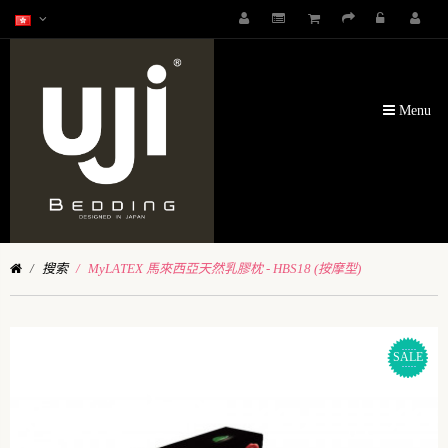
Menu
搜索
MyLATEX 馬來西亞天然乳膠枕 - HBS18 (按摩型)
SALE