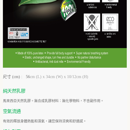
尺寸 (cm) : 56
cm (L) x 34cm (W) x 10/12cm (H)
純天然乳
膠
馬來西亞天然乳膠。無合成乳膠材料：無化學物料，不含副作用。
空氣流
通
有效的釋放身體熱能和濕氣，讓您保持涼爽和舒適感。