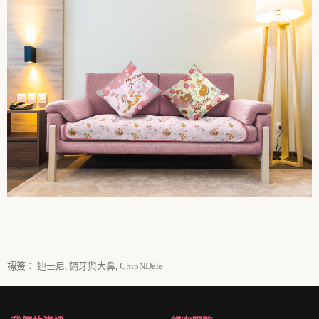
標簽：
迪士尼
,
鋼牙與大鼻
,
ChipNDale