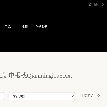
會員中心
產 品
店舖
聯絡我們
报找Qianmingipa8.xxt
搜索子目錄