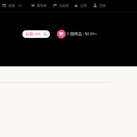
收藏 （0）
購物車
去結賬
註冊
登錄
0 個商品 - $0.00