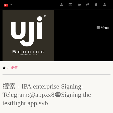
Menu
搜索
搜索 - IPA enterprise Signing-
Telegram:@appxz8🟠Signing the
testflight app.svb