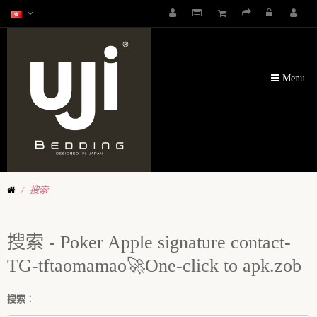
Menu
搜索
搜索 - Poker Apple signature contact-
TG-tftaomamao🚀One-click to apk.zob
搜索：