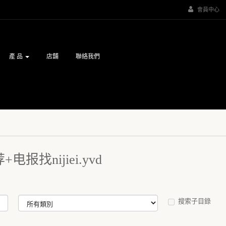
會員中心
產 品
店舖
聯絡我們
电报找nijiei.yvd
搜索子目錄