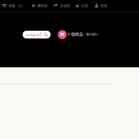
收藏 （0）
購物車
去結賬
註冊
登錄
0 個商品 - $0.00