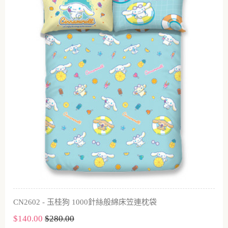
CN2602 - 玉桂狗 1000針絲般綿床笠連枕袋
$140.00
$280.00