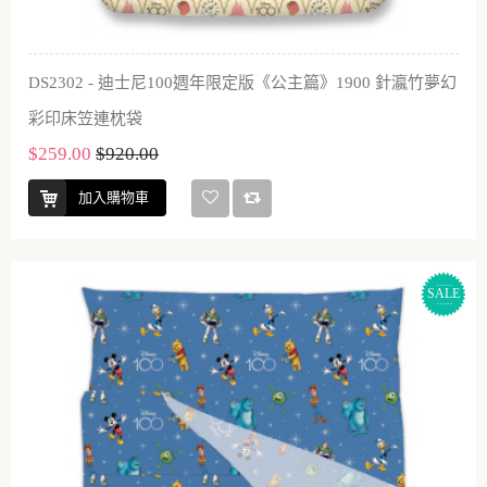
DS2302 - 迪士尼100週年限定版《公主篇》1900 針瀛竹夢幻
彩印床笠連枕袋
$259.00
$920.00
加入購物車
SALE