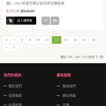
篇》1900 針瀛竹夢幻彩印床笠連枕袋
$259.00
$920.00
加入購物車
|<
<
8
9
10
11
12
13
14
15
16
>
>|
顯示 166 - 180 / 314 (共計 21 頁)
我們的資訊
顧客服務
關於我們
聯絡我們
送貨條款
網站地圖
私隱政策
店舖