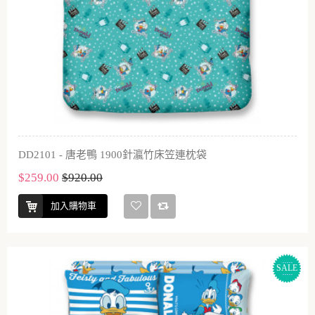
DD2101 - 唐老鴨 1900針瀛竹床笠連枕袋
$259.00
$920.00
加入購物車
SALE