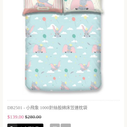
DB2501 - 小飛象 1000針絲般綿床笠連枕袋
$139.00
$280.00