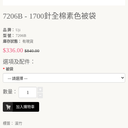
7206B - 1700針全棉素色被袋
品 牌：
Uji
型 號：
7206B
庫存狀態：
有現貨
$336.00
$840.00
選項及配件：
被袋
數量：
加入購物車
標簽：
瀛竹