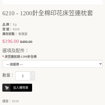
6210 - 1200針全棉印花床笠連枕套
品 牌：
Uji
型 號：
6210
庫存狀態：
有現貨
$196.00
$490.00
選項及配件：
床笠連枕袋:1200針全棉
數量：
加入購物車
標簽：
6210