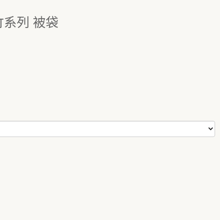
針瀛竹系列 被袋