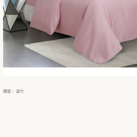
標簽：
瀛竹