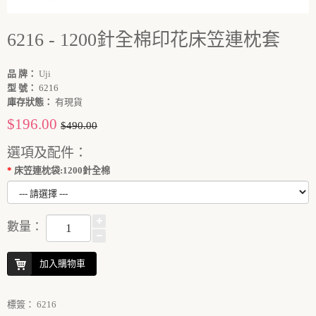
6216 - 1200針全棉印花床笠連枕套
品 牌：
Uji
型 號：
6216
庫存狀態：
有現貨
$196.00
$490.00
選項及配件：
床笠連枕袋:1200針全棉
數量：
加入購物車
標簽：
6216