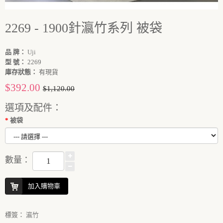
2269 - 1900針瀛竹系列 被袋
品 牌：
Uji
型 號：
2269
庫存狀態：
有現貨
$392.00
$1,120.00
選項及配件：
被袋
數量：
加入購物車
標簽：
瀛竹