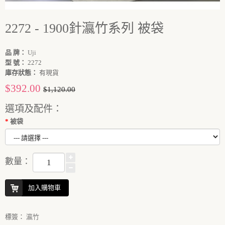
2272 - 1900針瀛竹系列 被袋
品 牌：
Uji
型 號：
2272
庫存狀態：
有現貨
$392.00
$1,120.00
選項及配件：
被袋
數量：
加入購物車
標簽：
瀛竹