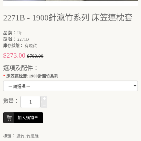
2271B - 1900針瀛竹系列 床笠連枕套
品 牌：
Uji
型 號：
2271B
庫存狀態：
有現貨
$273.00
$780.00
選項及配件：
床笠連枕套: 1900針瀛竹系列
數量：
加入購物車
標簽：
瀛竹
,
竹纖維