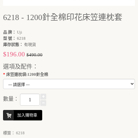
6218 - 1200針全棉印花床笠連枕套
品 牌：
Uji
型 號：
6218
庫存狀態：
有現貨
$196.00
$490.00
選項及配件：
床笠連枕袋:1200針全棉
數量：
加入購物車
標簽：
6218