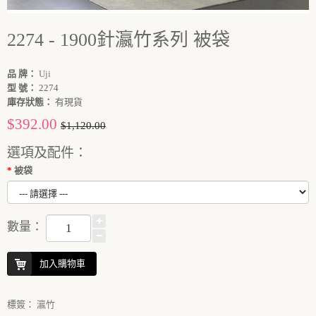
2274 - 1900針瀛竹系列 被袋
品 牌：
Uji
型 號：
2274
庫存狀態：
有現貨
$392.00
$1,120.00
選項及配件：
被袋
數量：
加入購物車
標簽：
瀛竹