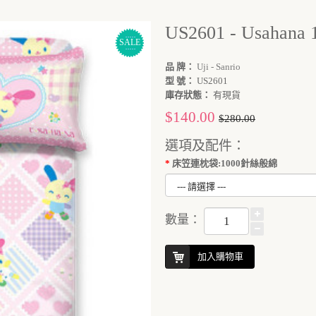
US2601 - Usah
SALE
品 牌：
Uji - Sanrio
型 號：
US2601
庫存狀態：
有現貨
$140.00
$280.00
選項及配件：
床笠連枕袋:1000針絲般綿
數量：
加入購物車