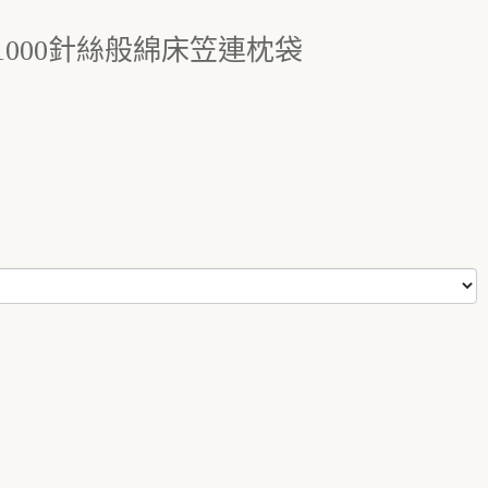
ana 1000針絲般綿床笠連枕袋