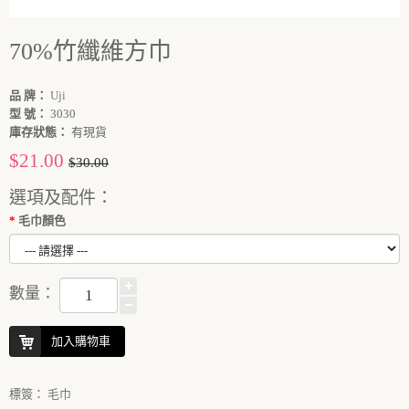
70%竹纖維方巾
品 牌：
Uji
型 號：
3030
庫存狀態：
有現貨
$21.00
$30.00
選項及配件：
毛巾顏色
數量：
加入購物車
標簽：
毛巾