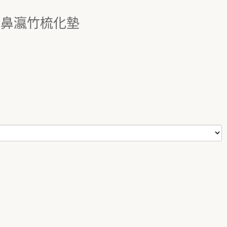
牙與大鼻瀛竹梳化墊